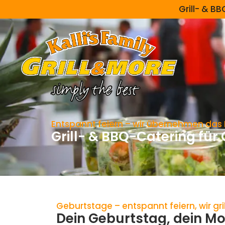
Grill- & B
Entspannt feiern – wir übernehmen das
Grill- & BBQ-Catering für
Geburtstage – entspannt feiern, wir gri
Dein Geburtstag, dein M