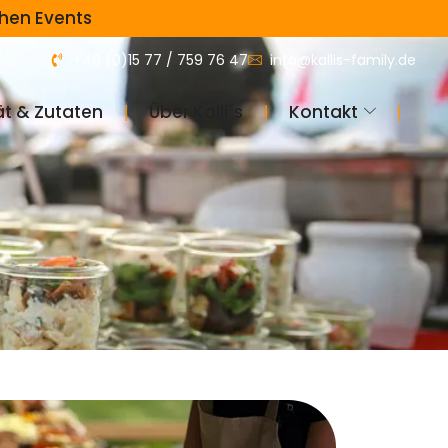
chen Events
+49 (0)15 77 / 759 76 47
info@kallis-family.de
❘
❘
❘
ät & Zutaten
Über Kalli´s
Kontakt