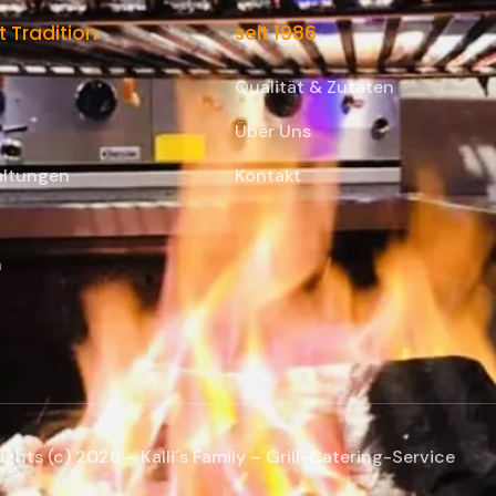
t Tradition
seit 1986
Qualität & Zutaten
Über Uns
altungen
Kontakt
n
ghts (c) 2026 – Kalli´s Family – Grill-Catering-Service