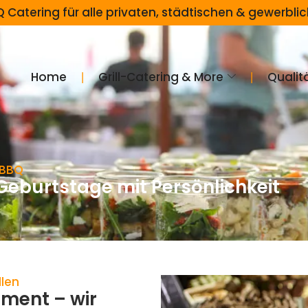
BQ Catering für alle privaten, städtischen & gewerbli
❘
❘
Home
Grill-Catering & More
Qualit
 BBQ
 Geburtstage mit Persönlichkeit
llen
oment – wir