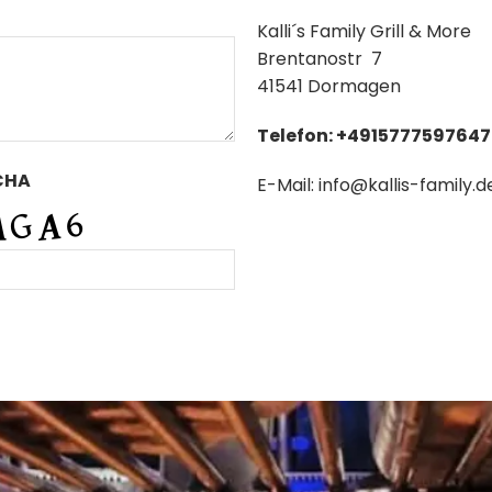
Kalli´s Family Grill & More
Brentanostr 7
41541 Dormagen
Telefon: +4915777597647
CHA
E-Mail: info@kallis-family.d