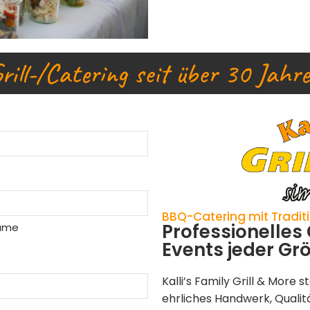
rill-/Catering seit über 30 Jahr
BBQ-Catering mit Traditi
Professionelles 
ame
Events jeder Gr
Kalli’s Family Grill & More 
ehrliches Handwerk, Qualitä