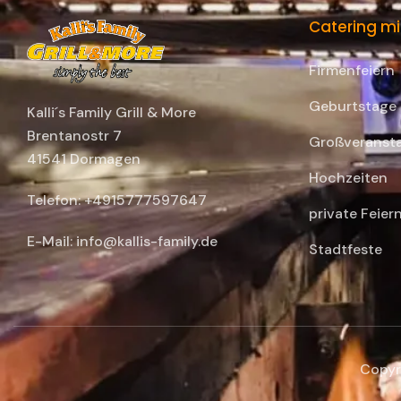
Catering mi
Firmenfeiern
Geburtstage
Kalli´s Family Grill & More
Brentanostr 7
Großveranst
41541 Dormagen
Hochzeiten
Telefon: +4915777597647
private Feier
E-Mail: info@kallis-family.de
Stadtfeste
Copyri